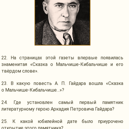
22.
На страницах
этой газеты впервые появилась
знаменитая «Сказка
о Мальчише-Кибальчише
и его
твёрдом слове».
23.
В какую
повесть
А. П. Гайдара
вошла «Сказка
о Мальчише-Кибальчише…»?
24.
Где установлен
самый первый памятник
литературному герою Аркадия Петровича Гайдара?
25.
К какой
юбилейной дате было приурочено
открытие этого памятника?