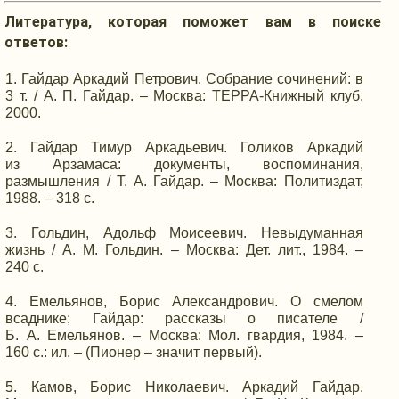
Литература, которая поможет вам
в поиске
ответов:
Гайдар Аркадий Петрович. Собрание сочинений: в
3 т.
/
А. П. Гайдар.
– Москва:
ТЕРРА-Книжный
клуб,
2000.
Гайдар Тимур Аркадьевич. Голиков Аркадий
из Арзамаса:
документы, воспоминания,
размышления /
Т. А. Гайдар.
– Москва: Политиздат,
1988. –
318 с.
Гольдин, Адольф Моисеевич. Невыдуманная
жизнь /
А. М. Гольдин.
– Москва: Дет. лит., 1984. –
240 с.
Емельянов, Борис Александрович.
О смелом
всаднике; Гайдар: рассказы
о писателе
/
Б. А. Емельянов.
– Москва: Мол. гвардия, 1984. –
160 с.:
ил. – (Пионер – значит первый).
Камов, Борис Николаевич. Аркадий Гайдар.