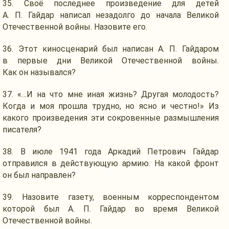
35.
Своё последнее
произведение для детей
А. П. Гайдар
написал незадолго
до начала
Великой
Отечественной войны.
Назовите его.
36.
Этот киносценарий
был написан
А. П. Гайдаром
в первые
дни Великой Отечественной войны.
Как он назывался?
37. «…И
на что
мне иная жизнь? Другая молодость?
Когда
и моя
прошла трудно,
но ясно
и честно!»
Из
какого произведения эти сокровенные размышления
писателя?
38.
В июле
1941 года
Аркадий Петрович Гайдар
отправился
в действующую
армию.
На какой
фронт
он был
направлен?
39. Назовите газету, военным корреспондентом
которой был
А. П. Гайдар
во время
Великой
Отечественной войны.