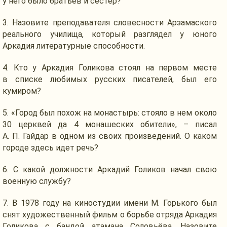
у него
было братьев
и сестер?
3. Назовите преподавателя словесности Арзамаского
реального училища, который разглядел
у юного
Аркадия литературные способности.
4.
Кто у Аркадия
Голикова стоял
на первом
месте
в списке
любимых русских писателей, был его
кумиром?
5. «Город был похож
на монастырь:
стояло
в нем
около
30 церквей
да
4 монашеских
обители», – писал
А. П. Гайдар
в одном
из своих
произведений.
О каком
городе здесь
идет речь?
6.
С какой
должности Аркадий Голиков начал свою
военную службу?
7.
В 1978
году
на киностудии
имени
М. Горького
был
снят художественный фильм
о борьбе
отряда Аркадия
Голикова
с бандой
атамана Соловьёва. Назовите