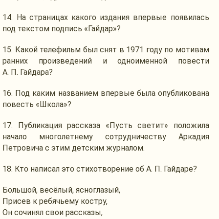
14.
На страницах
какого издания впервые появилась
под текстом подпись «Гайдар»?
15. Какой телефильм был снят в
1971 году
по мотивам
ранних произведений
и одноименной
повести
А. П. Гайдара?
16.
Под каким
названием впервые была опубликована
повесть «Школа»?
17. Публикация рассказа «Пусть светит» положила
начало многолетнему сотрудничеству Аркадия
Петровича
с этим
детским журналом.
18.
Кто написал
это стихотворение об
А. П. Гайдаре?
Большой, весёлый, ясноглазый,
Присев
к ребячьему
костру,
Он сочинял свои рассказы,