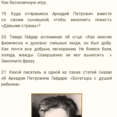
Как
бесконечную игру…
19.
Куда отправился
Аркадий Петрович вместе
со своим
сынишкой, чтобы закончить повесть
«Дальние страны»?
20. Тимур Гайдар вспоминал
об отце:
«Как многие
физически
и духовно
сильные люди,
он был
добр.
Как почти
все добрые, легкораним.
Не боялся
боли,
холода, жажды. Совершенно
не мог
выносить …»
Закончите фразу.
21. Какой писатель
в одной
из своих
статей сказал
об Аркадии
Петровиче Гайдаре: «Богатырь
с душой
ребенка».